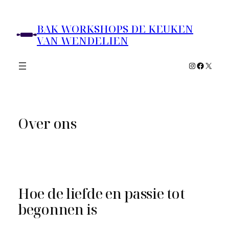
Ga
naar
BAK WORKSHOPS DE KEUKEN
de
VAN WENDELIEN
inhoud
Instagram
Faceboo
X
Over ons
Hoe de liefde en passie tot
begonnen is